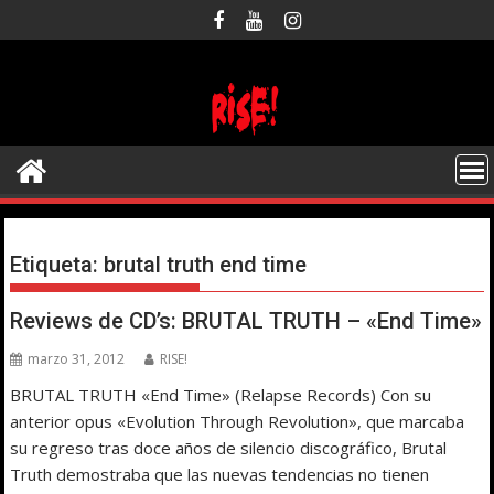
Saltar
al
contenido
Etiqueta:
brutal truth end time
Reviews de CD’s: BRUTAL TRUTH – «End Time»
marzo 31, 2012
RISE!
BRUTAL TRUTH «End Time» (Relapse Records) Con su
anterior opus «Evolution Through Revolution», que marcaba
su regreso tras doce años de silencio discográfico, Brutal
Truth demostraba que las nuevas tendencias no tienen