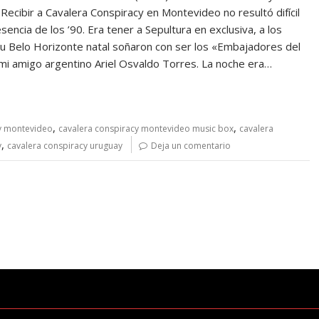
cibir a Cavalera Conspiracy en Montevideo no resultó difícil
sencia de los ’90. Era tener a Sepultura en exclusiva, a los
u Belo Horizonte natal soñaron con ser los «Embajadores del
e mi amigo argentino Ariel Osvaldo Torres. La noche era…
,
,
y montevideo
cavalera conspiracy montevideo music box
cavalera
,
y
cavalera conspiracy uruguay
Deja un comentario