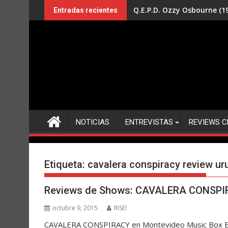
Saltar
Q.E.P.D. Ozzy Osbourne (19
Entradas recientes
al
contenido
NOTICIAS
ENTREVISTAS
REVIEWS C
Etiqueta:
cavalera conspiracy review u
Reviews de Shows: CAVALERA CONSPIR
octubre 9, 2015
RISE!
CAVALERA CONSPIRACY en Montevideo Music Box Ban