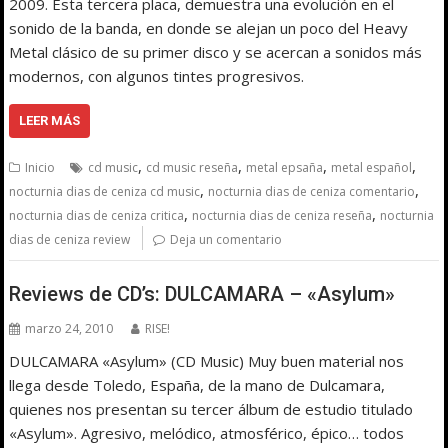
2009. Esta tercera placa, demuestra una evolución en el
sonido de la banda, en donde se alejan un poco del Heavy
Metal clásico de su primer disco y se acercan a sonidos más
modernos, con algunos tintes progresivos.
LEER MÁS
,
,
,
,
Inicio
cd music
cd music reseña
metal epsaña
metal español
,
,
nocturnia dias de ceniza cd music
nocturnia dias de ceniza comentario
,
,
nocturnia dias de ceniza critica
nocturnia dias de ceniza reseña
nocturnia
dias de ceniza review
Deja un comentario
Reviews de CD’s: DULCAMARA – «Asylum»
marzo 24, 2010
RISE!
DULCAMARA «Asylum» (CD Music) Muy buen material nos
llega desde Toledo, España, de la mano de Dulcamara,
quienes nos presentan su tercer álbum de estudio titulado
«Asylum». Agresivo, melódico, atmosférico, épico… todos