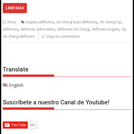
LEER MÁS
,
,
,
Inicio
bajista deftones
chi cheng bass deftones
chi cheng rip
,
,
,
,
deftones
deftones adrenaline
deftones chi cheng
deftones engine
rip
chi cheng deftones
Deja un comentario
Translate
English
Suscríbete a nuestro Canal de Youtube!