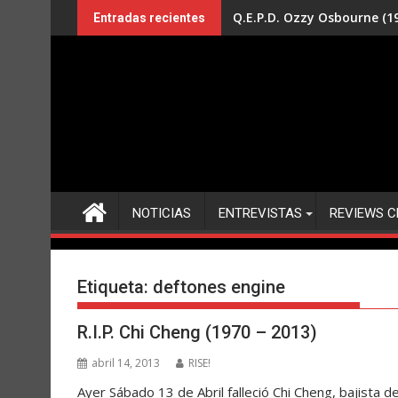
Saltar
Q.E.P.D. Ozzy Osbourne (19
Entradas recientes
al
contenido
NOTICIAS
ENTREVISTAS
REVIEWS C
Etiqueta:
deftones engine
R.I.P. Chi Cheng (1970 – 2013)
abril 14, 2013
RISE!
Ayer Sábado 13 de Abril falleció Chi Cheng, bajista