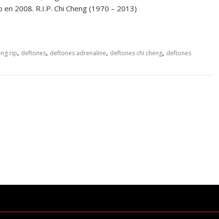
ido en 2008. R.I.P. Chi Cheng (1970 – 2013)
,
,
,
,
eng rip
deftones
deftones adrenaline
deftones chi cheng
deftones