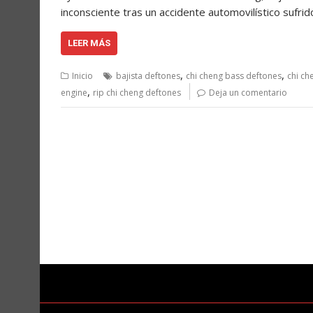
inconsciente tras un accidente automovilístico sufr
LEER MÁS
,
,
Inicio
bajista deftones
chi cheng bass deftones
chi ch
,
engine
rip chi cheng deftones
Deja un comentario