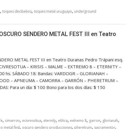
,
,
,
toques decibelios
toques metal uruguayo
underground
– OSCURO SENDERO METAL FEST III en Teatro
DERO METAL FEST III en Teatro Duranas Pedro Trápani esq.
ECIVRESOTUA – KRISIS – MALME – EXTREMO 8 – ETERNITY –
0 hs. SÁBADO 18: Bandas: VARDOGR – GLORIANAH –
LOOD – APNEUMA – CAMORRA – GARRÓN – PHERETRUM –
S: Para un día: $ 100 Bono para los dos días: $ 150
,
,
,
,
,
,
,
,
fe
cimarron
ecivresotua
eternity
etilica
extremo 8
garron
glorianah
,
,
,
,
o metal fest
oscuro sendero producciones
pheretrum
sacramentor