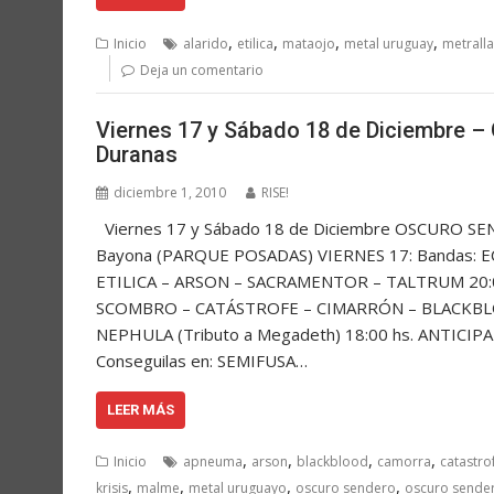
,
,
,
,
Inicio
alarido
etilica
mataojo
metal uruguay
metralla
Deja un comentario
Viernes 17 y Sábado 18 de Diciembre 
Duranas
diciembre 1, 2010
RISE!
Viernes 17 y Sábado 18 de Diciembre OSCURO SEN
Bayona (PARQUE POSADAS) VIERNES 17: Bandas: 
ETILICA – ARSON – SACRAMENTOR – TALTRUM 20:0
SCOMBRO – CATÁSTROFE – CIMARRÓN – BLACKB
NEPHULA (Tributo a Megadeth) 18:00 hs. ANTICIPADA
Conseguilas en: SEMIFUSA…
LEER MÁS
,
,
,
,
Inicio
apneuma
arson
blackblood
camorra
catastro
,
,
,
,
krisis
malme
metal uruguayo
oscuro sendero
oscuro sender