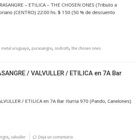
RASANGRE – ETILICA – THE CHOSEN ONES (Tributo a
oriano (CENTRO) 22:00 hs. $ 150 (50 % de descuento
,
,
,
,
metal uruguayo
purasangre
sodroth
the chosen ones
ASANGRE / VALVULLER / ETILICA en 7A Bar
ULLER / ETILICA en 7A Bar Iturria 970 (Pando, Canelones)
,
angre
valvuller
Deja un comentario