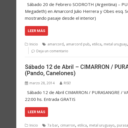
Sábado 20 de Febrero SODROTH (Argentina) – PU
Megadeth) en Amarcord Julio Herrera y Obes esq. S
mostrando pasaje desde el interior)
LEER MÁS
,
,
,
Inicio
amarcord
amarcord pub
etilica
metal uruguay
Deja un comentario
Sábado 12 de Abril – CIMARRON / PUR
(Pando, Canelones)
marzo 28, 2014
RISE!
Sábado 12 de Abril CIMARRON / PURASANGRE / VALV
22:00 hs. Entrada GRATIS
LEER MÁS
,
,
,
,
Inicio
7a bar
cimarron
etilica
metal uruguayo
puras