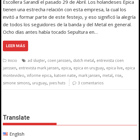
Escollera Sarandí el pasado 29 de Abril. Los holandeses Epica
tienen una estrecha relación con esta empresa, la cual los
invitó a formar parte de este festejo, y eso significó la alegría
de todos los seguidores de la banda y del Metal en general.
Ocho días antes había tocado Sepultura en…
LEER MÁS
,
,
,
Inicio
ad sluijter
coen janssen
dutch metal
entrevista coen
,
,
,
,
,
janssen
entrevista mark jansen
epica
epica en uruguay
epica live
epica
,
,
,
,
,
,
montevideo
informe epica
katoen natie
mark jansen
metal
rise
,
,
simone simons
uruguay
yves huts
3 comentarios
Translate
English