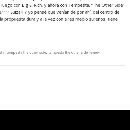
, luego con Big & Rich, y ahora con Tempesta. “The Other Side”
?? Suiza!!! Y yo pensé que venían de por ahí, del centro de
la propuesta dura y a la vez con aires medio sureños, tiene
,
,
sta
tempesta the other side
tempesta the other side review