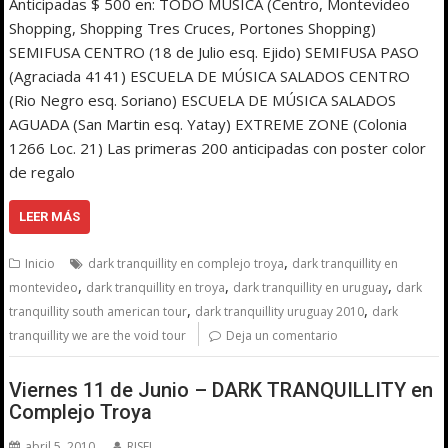
Anticipadas $ 500 en: TODO MÚSICA (Centro, Montevideo
Shopping, Shopping Tres Cruces, Portones Shopping)
SEMIFUSA CENTRO (18 de Julio esq. Ejido) SEMIFUSA PASO
(Agraciada 4141) ESCUELA DE MÚSICA SALADOS CENTRO
(Rio Negro esq. Soriano) ESCUELA DE MÚSICA SALADOS
AGUADA (San Martin esq. Yatay) EXTREME ZONE (Colonia
1266 Loc. 21) Las primeras 200 anticipadas con poster color
de regalo
LEER MÁS
,
Inicio
dark tranquillity en complejo troya
dark tranquillity en
,
,
,
montevideo
dark tranquillity en troya
dark tranquillity en uruguay
dark
,
,
tranquillity south american tour
dark tranquillity uruguay 2010
dark
tranquillity we are the void tour
Deja un comentario
Viernes 11 de Junio – DARK TRANQUILLITY en
Complejo Troya
abril 5, 2010
RISE!