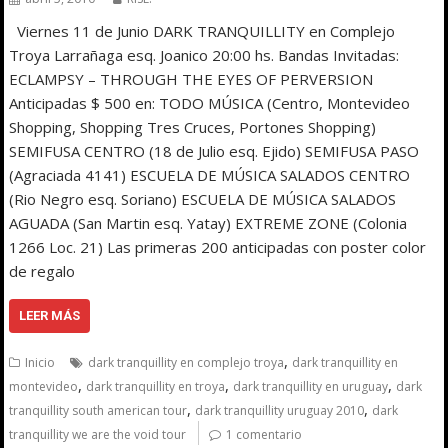
Viernes 11 de Junio DARK TRANQUILLITY en Complejo
Troya Larrañaga esq. Joanico 20:00 hs. Bandas Invitadas:
ECLAMPSY – THROUGH THE EYES OF PERVERSION
Anticipadas $ 500 en: TODO MÚSICA (Centro, Montevideo
Shopping, Shopping Tres Cruces, Portones Shopping)
SEMIFUSA CENTRO (18 de Julio esq. Ejido) SEMIFUSA PASO
(Agraciada 4141) ESCUELA DE MÚSICA SALADOS CENTRO
(Rio Negro esq. Soriano) ESCUELA DE MÚSICA SALADOS
AGUADA (San Martin esq. Yatay) EXTREME ZONE (Colonia
1266 Loc. 21) Las primeras 200 anticipadas con poster color
de regalo
LEER MÁS
,
Inicio
dark tranquillity en complejo troya
dark tranquillity en
,
,
,
montevideo
dark tranquillity en troya
dark tranquillity en uruguay
dark
,
,
tranquillity south american tour
dark tranquillity uruguay 2010
dark
tranquillity we are the void tour
1 comentario