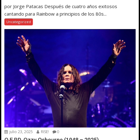
por Jorge Patacas Después de cuatro años exitosos
cantando para Rainbow a principios de los 80s...
Uncategorized
julio 23, 2025
RISE!
0
Q.E.P.D. Ozzy Osbourne (1948 – 2025)