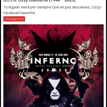
Tu legado vivirá por siempre! Que en paz descanses, Ozzy!
FacebookTweetPin
Uncategorized