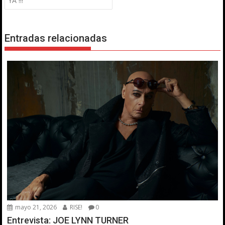
entradas
YA !!!
Entradas relacionadas
mayo 21, 2026
RISE!
0
Entrevista: JOE LYNN TURNER