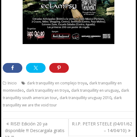
,
Inicio
dark tranquillity en complejo troya
dark tranquillity en
,
,
,
montevideo
dark tranquillity en troya
dark tranquillity en uruguay
dark
,
,
tranquillity south american tour
dark tranquillity uruguay 2010
dark
tranquillity we are the void tour
Navegación
RISE! Edición 20 ya
R.I.P. PETER STEELE (04/01/62
de
disponible !!! Descargala gratis
– 14/04/10)