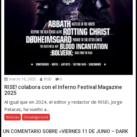
marzo 16, 2025
RISE!
0
RISE! colabora con el Inferno Festival Magazine
2025
Al igual que en 2024, el editor y redactor de RISE!, Jorge
Patacas, ha vuelto a...
Noticias
Uncategorized
UN COMENTARIO SOBRE «VIERNES 11 DE JUNIO – DARK