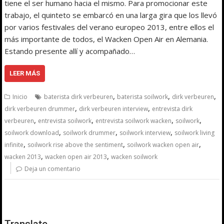
tiene el ser humano hacia el mismo. Para promocionar este
trabajo, el quinteto se embarcó en una larga gira que los llevó
por varios festivales del verano europeo 2013, entre ellos el
más importante de todos, el Wacken Open Air en Alemania.
Estando presente allí y acompañado…
LEER MÁS
,
,
,
Inicio
baterista dirk verbeuren
baterista soilwork
dirk verbeuren
,
,
dirk verbeuren drummer
dirk verbeuren interview
entrevista dirk
,
,
,
,
verbeuren
entrevista soilwork
entrevista soilwork wacken
soilwork
,
,
,
soilwork download
soilwork drummer
soilwork interview
soilwork living
,
,
,
infinite
soilwork rise above the sentiment
soilwork wacken open air
,
,
wacken 2013
wacken open air 2013
wacken soilwork
Deja un comentario
Translate