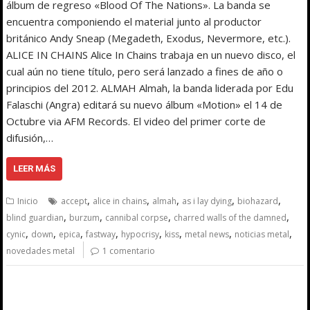
álbum de regreso «Blood Of The Nations». La banda se
encuentra componiendo el material junto al productor
británico Andy Sneap (Megadeth, Exodus, Nevermore, etc.).
ALICE IN CHAINS Alice In Chains trabaja en un nuevo disco, el
cual aún no tiene título, pero será lanzado a fines de año o
principios del 2012. ALMAH Almah, la banda liderada por Edu
Falaschi (Angra) editará su nuevo álbum «Motion» el 14 de
Octubre via AFM Records. El video del primer corte de
difusión,…
LEER MÁS
,
,
,
,
,
Inicio
accept
alice in chains
almah
as i lay dying
biohazard
,
,
,
,
blind guardian
burzum
cannibal corpse
charred walls of the damned
,
,
,
,
,
,
,
,
cynic
down
epica
fastway
hypocrisy
kiss
metal news
noticias metal
novedades metal
1 comentario