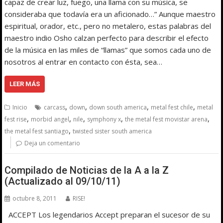
capaz de crear luz, fuego, una llama con su música, se
consideraba que todavía era un aficionado…” Aunque maestro
espiritual, orador, etc., pero no metalero, estas palabras del
maestro indio Osho calzan perfecto para describir el efecto
de la música en las miles de “llamas” que somos cada uno de
nosotros al entrar en contacto con ésta, sea…
LEER MÁS
,
,
,
,
Inicio
carcass
down
down south america
metal fest chile
metal
,
,
,
,
,
fest rise
morbid angel
nile
symphony x
the metal fest movistar arena
,
the metal fest santiago
twisted sister south america
Deja un comentario
Compilado de Noticias de la A a la Z
(Actualizado al 09/10/11)
octubre 8, 2011
RISE!
ACCEPT Los legendarios Accept preparan el sucesor de su