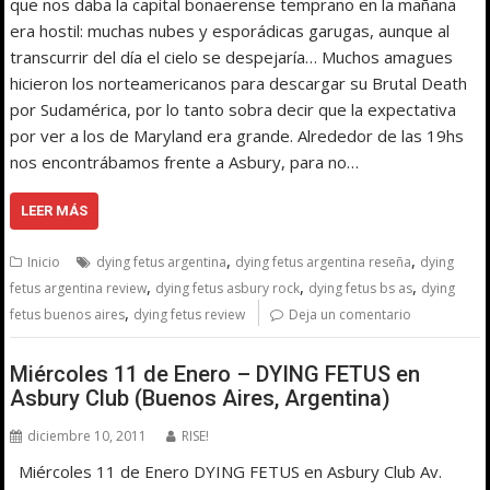
que nos daba la capital bonaerense temprano en la mañana
era hostil: muchas nubes y esporádicas garugas, aunque al
transcurrir del día el cielo se despejaría… Muchos amagues
hicieron los norteamericanos para descargar su Brutal Death
por Sudamérica, por lo tanto sobra decir que la expectativa
por ver a los de Maryland era grande. Alrededor de las 19hs
nos encontrábamos frente a Asbury, para no…
LEER MÁS
,
,
Inicio
dying fetus argentina
dying fetus argentina reseña
dying
,
,
,
fetus argentina review
dying fetus asbury rock
dying fetus bs as
dying
,
fetus buenos aires
dying fetus review
Deja un comentario
Miércoles 11 de Enero – DYING FETUS en
Asbury Club (Buenos Aires, Argentina)
diciembre 10, 2011
RISE!
Miércoles 11 de Enero DYING FETUS en Asbury Club Av.