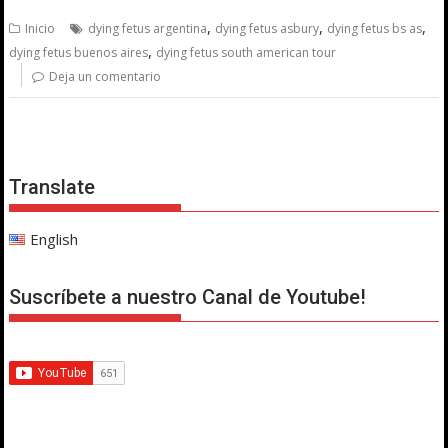
,
,
,
Inicio
dying fetus argentina
dying fetus asbury
dying fetus bs as
,
dying fetus buenos aires
dying fetus south american tour
Deja un comentario
Translate
English
Suscríbete a nuestro Canal de Youtube!