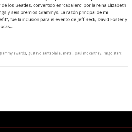
r de los Beatles, convertido en ‘caballero’ por la reina Elizabeth
gs y seis premios Grammys. La razón principal de mi
t”, fue la inclusión para el evento de Jeff Beck, David Foster y
 pocas…
,
,
,
,
,
grammy awards
gustavo santaolalla
metal
paul mc cartney
ringo starr