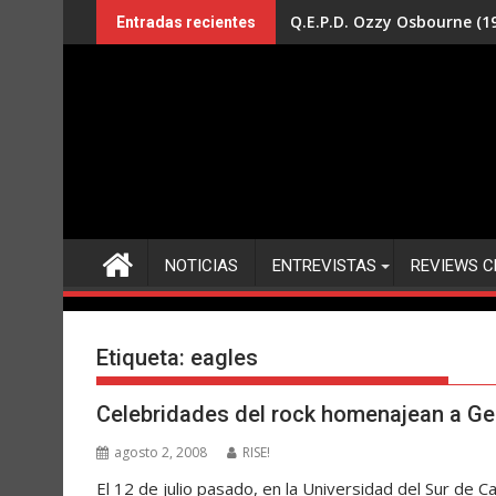
Saltar
Q.E.P.D. Ozzy Osbourne (19
Entradas recientes
al
contenido
NOTICIAS
ENTREVISTAS
REVIEWS C
Etiqueta:
eagles
Celebridades del rock homenajean a Ge
agosto 2, 2008
RISE!
El 12 de julio pasado, en la Universidad del Sur de C