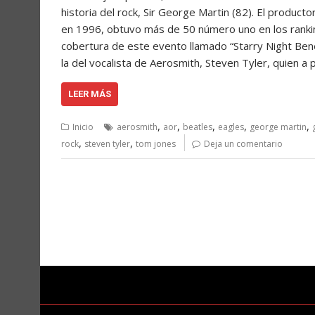
historia del rock, Sir George Martin (82). El producto
en 1996, obtuvo más de 50 número uno en los rankin
cobertura de este evento llamado “Starry Night Benefi
la del vocalista de Aerosmith, Steven Tyler, quien a
LEER MÁS
,
,
,
,
,
Inicio
aerosmith
aor
beatles
eagles
george martin
,
,
rock
steven tyler
tom jones
Deja un comentario