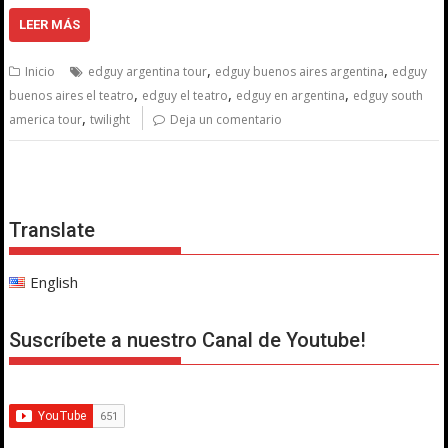
LEER MÁS
,
,
Inicio
edguy argentina tour
edguy buenos aires argentina
edguy
,
,
,
buenos aires el teatro
edguy el teatro
edguy en argentina
edguy south
,
america tour
twilight
Deja un comentario
Translate
English
Suscríbete a nuestro Canal de Youtube!