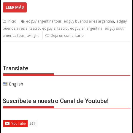
LEER MÁS
,
,
Inicio
edguy argentina tour
edguy buenos aires argentina
edguy
,
,
,
buenos aires el teatro
edguy el teatro
edguy en argentina
edguy south
,
america tour
twilight
Deja un comentario
Translate
English
Suscríbete a nuestro Canal de Youtube!