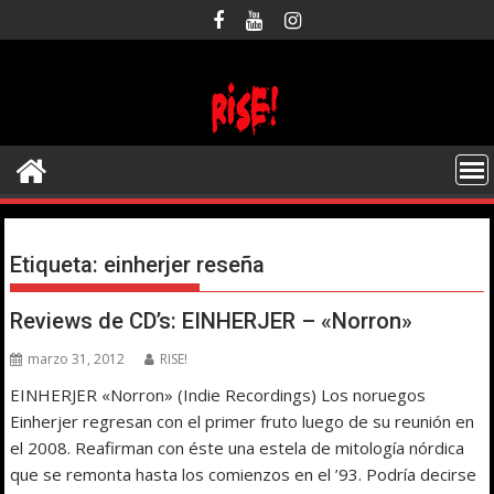
Saltar
al
contenido
Etiqueta:
einherjer reseña
Reviews de CD’s: EINHERJER – «Norron»
marzo 31, 2012
RISE!
EINHERJER «Norron» (Indie Recordings) Los noruegos
Einherjer regresan con el primer fruto luego de su reunión en
el 2008. Reafirman con éste una estela de mitología nórdica
que se remonta hasta los comienzos en el ’93. Podría decirse