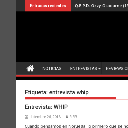
Saltar
Q.E.P.D. Ozzy Osbourne (19
Entradas recientes
al
contenido
NOTICIAS
ENTREVISTAS
REVIEWS C
Etiqueta:
entrevista whip
Entrevista: WHIP
diciembre 26, 2018
RISE!
Cuando pensamos en Noruega, lo primero que se nos 