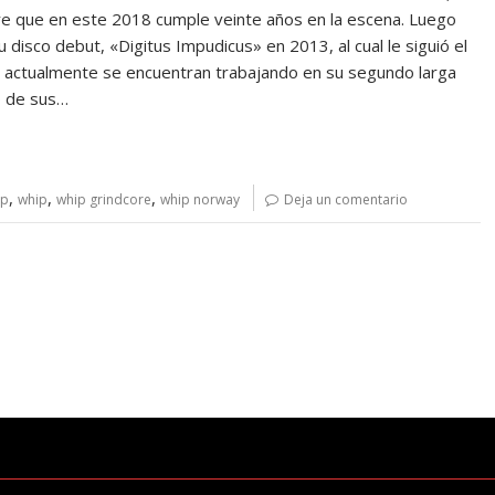
e que en este 2018 cumple veinte años en la escena. Luego
 disco debut, «Digitus Impudicus» en 2013, al cual le siguió el
y actualmente se encuentran trabajando en su segundo larga
no de sus…
,
,
,
ip
whip
whip grindcore
whip norway
Deja un comentario