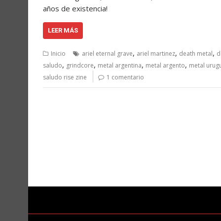
años de existencia!
LEER MÁS
,
,
,
Inicio
ariel eternal grave
ariel martinez
death metal
d
,
,
,
,
saludo
grindcore
metal argentina
metal argento
metal urug
saludo rise zine
1 comentario