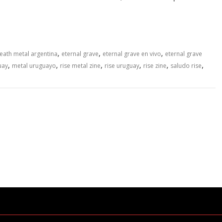
,
,
,
eath metal argentina
eternal grave
eternal grave en vivo
eternal grave
,
,
,
,
,
,
uay
metal uruguayo
rise metal zine
rise uruguay
rise zine
saludo rise