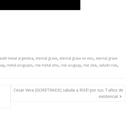
,
,
,
eath metal argentina
eternal grave
eternal grave en vivo
eternal grave
,
,
,
,
,
,
uay
metal uruguayo
rise metal zine
rise uruguay
rise zine
saludo rise
Cesar Vera (GORETRADE) saluda a RISE! por sus 7 años de
existencia!