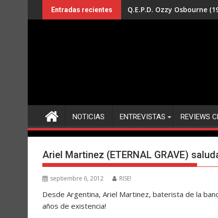
Saltar
Q.E.P.D. Ozzy Osbourne (19
Entradas recientes
al
contenido
NOTICIAS
ENTREVISTAS
REVIEWS C
Ariel Martinez (ETERNAL GRAVE) saluda 
septiembre 6, 2012
RISE!
Desde Argentina, Ariel Martinez, baterista de la b
años de existencia!