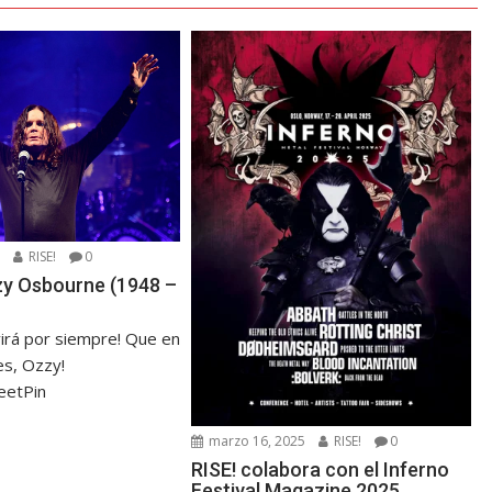
5
RISE!
0
zzy Osbourne (1948 –
virá por siempre! Que en
s, Ozzy!
eetPin
marzo 16, 2025
RISE!
0
RISE! colabora con el Inferno
Festival Magazine 2025