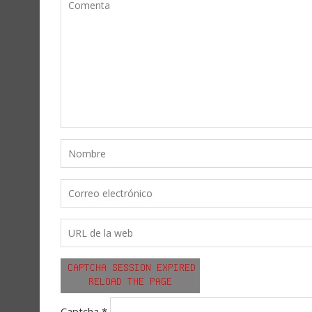
Captcha
*