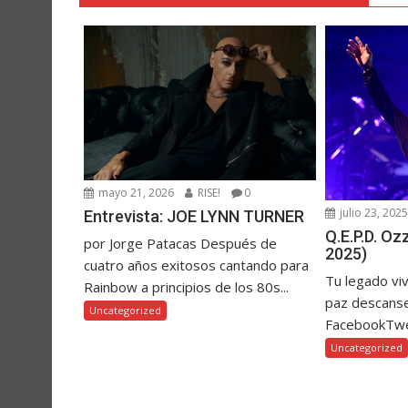
mayo 21, 2026
RISE!
0
julio 23, 202
Entrevista: JOE LYNN TURNER
Q.E.P.D. O
por Jorge Patacas Después de
2025)
cuatro años exitosos cantando para
Tu legado vi
Rainbow a principios de los 80s...
paz descanse
Uncategorized
FacebookTw
Uncategorized