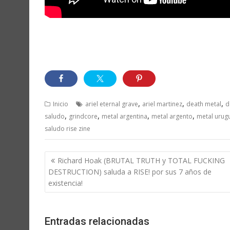
,
,
,
Inicio
ariel eternal grave
ariel martinez
death metal
d
,
,
,
,
saludo
grindcore
metal argentina
metal argento
metal urug
saludo rise zine
Navegación
Richard Hoak (BRUTAL TRUTH y TOTAL FUCKING
de
DESTRUCTION) saluda a RISE! por sus 7 años de
entradas
existencia!
Entradas relacionadas