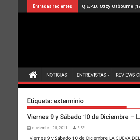
Saltar
Q.E.P.D. Ozzy Osbourne (19
Entradas recientes
al
contenido
NOTICIAS
ENTREVISTAS
REVIEWS C
Etiqueta:
exterminio
Viernes 9 y Sábado 10 de Diciembre –
noviembre 26, 2011
RISE!
Viernes 9 y Sábado 10 de Diciembre LA CUEVA DEL