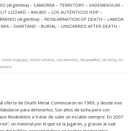
MINIO (Argentina) – CAMORRA – TERRITORY – VADEMEKHUM –
IT LIZZARD – ANUBIS – LOS AUTÉNTICOS HDP –
MINIO (Argentina) – REINCARNATION OF DEATH – LAMIDA
MIA – SVARTAND – BURIAL – UNSCARRED AFTER DEATH –
,
,
,
,
,
,
metal uruguayo
nucleo urbano
sacramentor
sleepwalker
territory
tol
entario
utal oferta de Death Metal. Comenzaron en 1989, y desde ese
fabularon para detenerlos. Son años de lucha pero con
aso llevándolos a tratar de subir un escalón siempre. En 2007
e”, un material por el que se la jugaron, y gracias al cual
omo del público, presentándose en noches memorables…