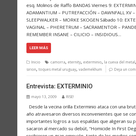
esq. Molinos de Raffo BANDAS Viernes 9: EXTER
ADAMANTIUM – PUTREFACCIÓN – DAWNFALL XV – L
SLEEPWALKER – MORKE SKOGEN Sábado 10: EXTER
VAGINAL – PHERETRUM – SACRAMENTOR – PANDE
REMEMBER INSANE – CILICIO – INSIDIOUS…
LEER MÁS
,
,
,
Inicio
camorra
eternity
exterminio
la cueva del metal
,
,
sirion
toques metal uruguay
vademekhum
Deja un com
Entrevista: EXTERMINIO
mayo 13, 2009
RISE!
Desde la vecina orilla Exterminio ataca con una br
año atravesaron diversos inconvenientes que se con
importantes logros a sus espaldas que aligeran su p
sacaron al mercado su debút, “Homicide In First Degre
recibieron un gran empujón, tanto de los medios c