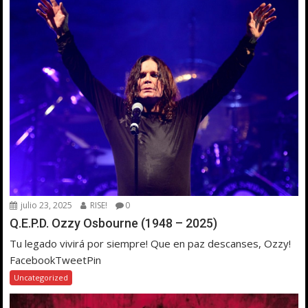
julio 23, 2025
RISE!
0
Q.E.P.D. Ozzy Osbourne (1948 – 2025)
Tu legado vivirá por siempre! Que en paz descanses, Ozzy!
FacebookTweetPin
Uncategorized