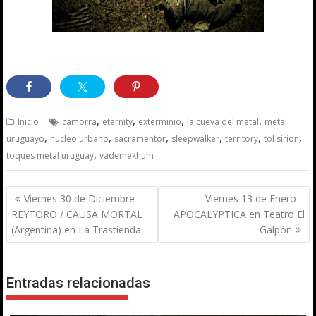
,
,
,
,
Inicio
camorra
eternity
exterminio
la cueva del metal
metal
,
,
,
,
,
,
uruguayo
nucleo urbano
sacramentor
sleepwalker
territory
tol sirion
,
toques metal uruguay
vademekhum
Navegación
Viernes 30 de Diciembre –
Viernes 13 de Enero –
de
REYTORO / CAUSA MORTAL
APOCALYPTICA en Teatro El
entradas
(Argentina) en La Trastienda
Galpón
Entradas relacionadas