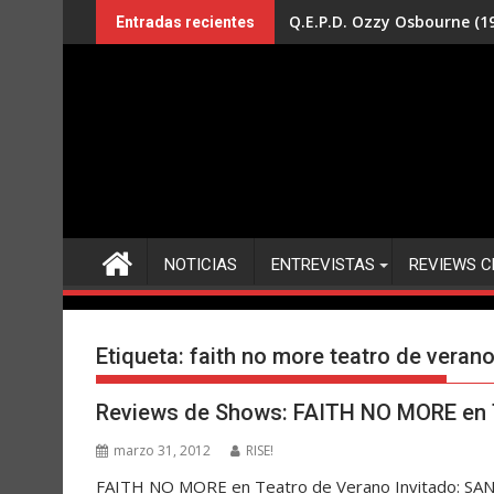
Saltar
Q.E.P.D. Ozzy Osbourne (19
Entradas recientes
al
contenido
NOTICIAS
ENTREVISTAS
REVIEWS C
Etiqueta:
faith no more teatro de veran
Reviews de Shows: FAITH NO MORE en 
marzo 31, 2012
RISE!
FAITH NO MORE en Teatro de Verano Invitado: SAN