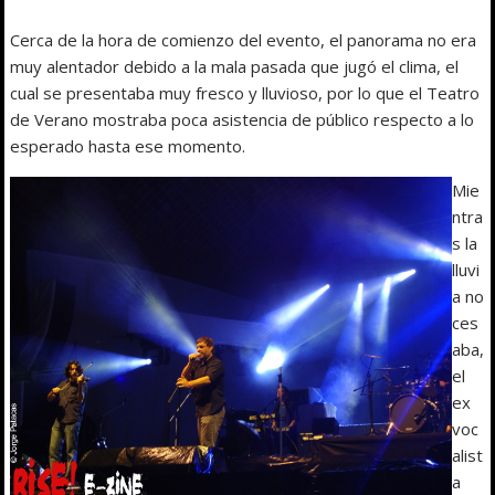
Cerca de la hora de comienzo del evento, el panorama no era
muy alentador debido a la mala pasada que jugó el clima, el
cual se presentaba muy fresco y lluvioso, por lo que el Teatro
de Verano mostraba poca asistencia de público respecto a lo
esperado hasta ese momento.
Mie
ntra
s la
lluvi
a no
ces
aba,
el
ex
voc
alist
a