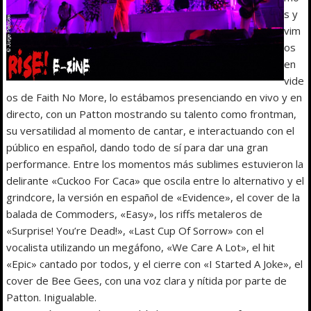
s y
vim
os
en
vide
os de Faith No More, lo estábamos presenciando en vivo y en
directo, con un Patton mostrando su talento como frontman,
su versatilidad al momento de cantar, e interactuando con el
público en español, dando todo de sí para dar una gran
performance. Entre los momentos más sublimes estuvieron la
delirante «Cuckoo For Caca» que oscila entre lo alternativo y el
grindcore, la versión en español de «Evidence», el cover de la
balada de Commoders, «Easy», los riffs metaleros de
«Surprise! You’re Dead!», «Last Cup Of Sorrow» con el
vocalista utilizando un megáfono, «We Care A Lot», el hit
«Epic» cantado por todos, y el cierre con «I Started A Joke», el
cover de Bee Gees, con una voz clara y nítida por parte de
Patton. Inigualable.