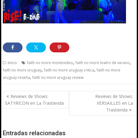
,
,
Inicio
faith no more montevideo
faith no more teatro de verano
,
,
faith no more uruguay
faith no more uruguay critica
faith no more
,
uruguay reseña
faith no more uruguay review
Navegación
Reviews de Shows:
Reviews de Shows:
de
SATYRICON en La Trastienda
VERSAILLES en La
entradas
Trastienda
Entradas relacionadas