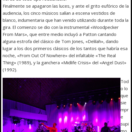
Finalmente se apagaron las luces, y ante el grito eufórico de la
audiencia, los cinco músicos salían a escena vestidos de
blanco, indumentaria que han venido utilizando durante toda la
gira. El comienzo se dio con la instrumental «Woodpecker
From Mars», que entre medio incluyó a Patton cantando
alguna estrofa del clásico de Tom Jones, «Delilah», dando
lugar a los dos primeros clásicos de los tantos que habría esa
noche, «From Out Of Nowhere» del infaltable «The Real
Thing» (1989), y la ganchera «Midlife Crisis» del «Angel Dust»
(1992).
Tod
o lo
que
sie
mpr
e
supi
mo