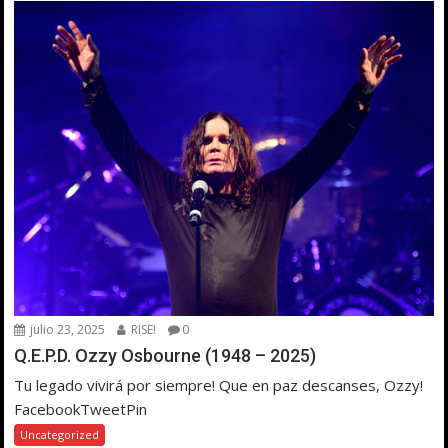
julio 23, 2025
RISE!
0
Q.E.P.D. Ozzy Osbourne (1948 – 2025)
Tu legado vivirá por siempre! Que en paz descanses, Ozzy!
FacebookTweetPin
Uncategorized