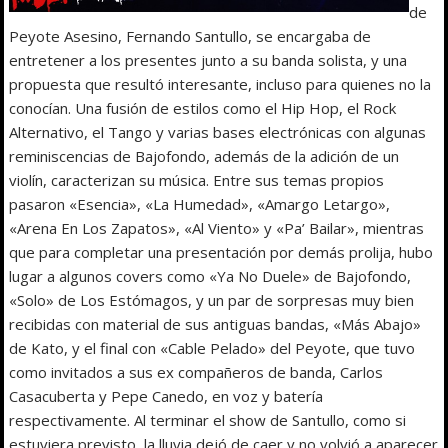
de
Peyote Asesino, Fernando Santullo, se encargaba de
entretener a los presentes junto a su banda solista, y una
propuesta que resultó interesante, incluso para quienes no la
conocían. Una fusión de estilos como el Hip Hop, el Rock
Alternativo, el Tango y varias bases electrónicas con algunas
reminiscencias de Bajofondo, además de la adición de un
violín, caracterizan su música. Entre sus temas propios
pasaron «Esencia», «La Humedad», «Amargo Letargo»,
«Arena En Los Zapatos», «Al Viento» y «Pa’ Bailar», mientras
que para completar una presentación por demás prolija, hubo
lugar a algunos covers como «Ya No Duele» de Bajofondo,
«Solo» de Los Estómagos, y un par de sorpresas muy bien
recibidas con material de sus antiguas bandas, «Más Abajo»
de Kato, y el final con «Cable Pelado» del Peyote, que tuvo
como invitados a sus ex compañeros de banda, Carlos
Casacuberta y Pepe Canedo, en voz y batería
respectivamente. Al terminar el show de Santullo, como si
estuviera previsto, la lluvia dejó de caer y no volvió a aparecer