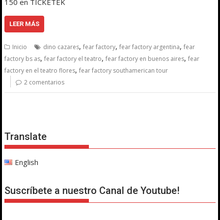
150 en TICKETEK
LEER MÁS
,
,
,
Inicio
dino cazares
fear factory
fear factory argentina
fear
,
,
,
factory bs as
fear factory el teatro
fear factory en buenos aires
fear
,
factory en el teatro flores
fear factory southamerican tour
2 comentarios
Translate
English
Suscríbete a nuestro Canal de Youtube!