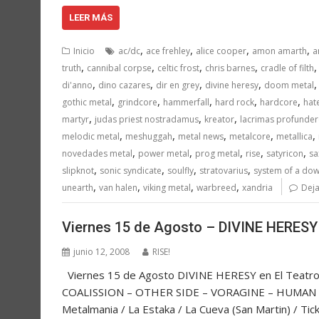
LEER MÁS
,
,
,
,
Inicio
ac/dc
ace frehley
alice cooper
amon amarth
a
,
,
,
,
truth
cannibal corpse
celtic frost
chris barnes
cradle of filth
,
,
,
,
di'anno
dino cazares
dir en grey
divine heresy
doom metal
,
,
,
,
,
gothic metal
grindcore
hammerfall
hard rock
hardcore
hat
,
,
,
martyr
judas priest nostradamus
kreator
lacrimas profunder
,
,
,
,
,
melodic metal
meshuggah
metal news
metalcore
metallica
,
,
,
,
,
novedades metal
power metal
prog metal
rise
satyricon
sa
,
,
,
,
slipknot
sonic syndicate
soulfly
stratovarius
system of a do
,
,
,
,
unearth
van halen
viking metal
warbreed
xandria
Deja
Viernes 15 de Agosto – DIVINE HERESY e
junio 12, 2008
RISE!
Viernes 15 de Agosto DIVINE HERESY en El Teatro 
COALISSION – OTHER SIDE – VORAGINE – HUMAN DEVI
Metalmania / La Estaka / La Cueva (San Martin) / Tic