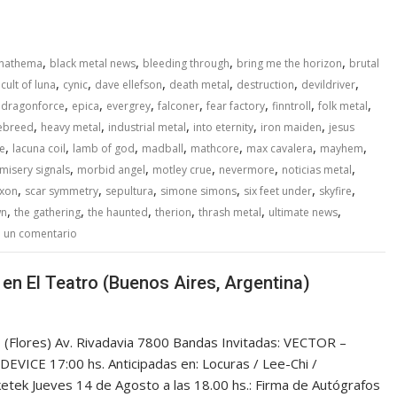
,
,
,
,
nathema
black metal news
bleeding through
bring me the horizon
brutal
,
,
,
,
,
,
,
cult of luna
cynic
dave ellefson
death metal
destruction
devildriver
,
,
,
,
,
,
,
,
dragonforce
epica
evergrey
falconer
fear factory
finntroll
folk metal
,
,
,
,
,
ebreed
heavy metal
industrial metal
into eternity
iron maiden
jesus
,
,
,
,
,
,
,
e
lacuna coil
lamb of god
madball
mathcore
max cavalera
mayhem
,
,
,
,
,
misery signals
morbid angel
motley crue
nevermore
noticias metal
,
,
,
,
,
,
xon
scar symmetry
sepultura
simone simons
six feet under
skyfire
,
,
,
,
,
,
wn
the gathering
the haunted
therion
thrash metal
ultimate news
 un comentario
n El Teatro (Buenos Aires, Argentina)
(Flores) Av. Rivadavia 7800 Bandas Invitadas: VECTOR –
CE 17:00 hs. Anticipadas en: Locuras / Lee-Chi /
ketek Jueves 14 de Agosto a las 18.00 hs.: Firma de Autógrafos