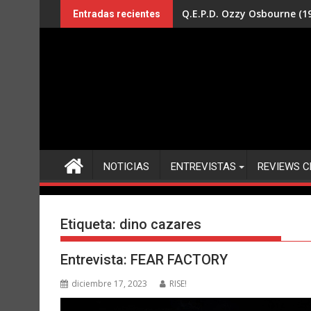
Saltar
Q.E.P.D. Ozzy Osbourne (19
Entradas recientes
al
contenido
NOTICIAS
ENTREVISTAS
REVIEWS C
Etiqueta:
dino cazares
Entrevista: FEAR FACTORY
diciembre 17, 2023
RISE!