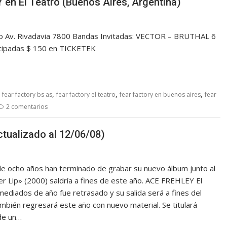
en El Teatro (Buenos Aires, Argentina)
 Av. Rivadavia 7800 Bandas Invitadas: VECTOR – BRUTHAL 6
ticipadas $ 150 en TICKETEK
,
,
,
,
fear factory bs as
fear factory el teatro
fear factory en buenos aires
fear
2 comentarios
ctualizado al 12/06/08)
e ocho años han terminado de grabar su nuevo álbum junto al
er Lip» (2000) saldría a fines de este año. ACE FREHLEY El
 mediados de año fue retrasado y su salida será a fines del
bién regresará este año con nuevo material. Se titulará
 de un…