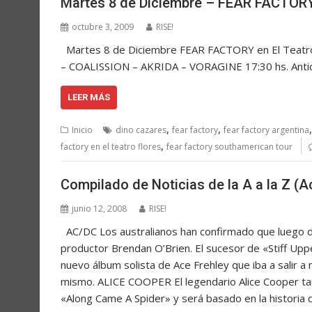
Martes 8 de Diciembre – FEAR FACTORY 
octubre 3, 2009
RISE!
Martes 8 de Diciembre FEAR FACTORY en El Teatro
– COALISSION – AKRIDA – VORAGINE 17:30 hs. An
LEER MÁS
,
,
Inicio
dino cazares
fear factory
fear factory argentina
,
factory en el teatro flores
fear factory southamerican tour
Compilado de Noticias de la A a la Z (A
junio 12, 2008
RISE!
AC/DC Los australianos han confirmado que luego d
productor Brendan O’Brien. El sucesor de «Stiff Upp
nuevo álbum solista de Ace Frehley que iba a salir a
mismo. ALICE COOPER El legendario Alice Cooper tam
«Along Came A Spider» y será basado en la historia