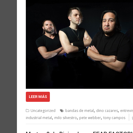
LEER MÁS
,
,
Uncategorized
bandas de metal
dino cazares
entrevi
,
,
,
industrial metal
milo silvestro
pete webber
tony campos