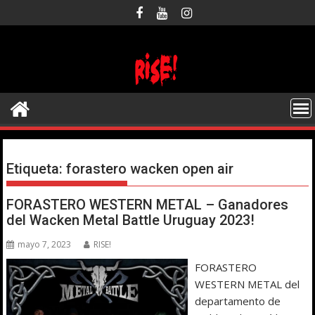
Saltar
al
contenido
Etiqueta:
forastero wacken open air
FORASTERO WESTERN METAL – Ganadores
del Wacken Metal Battle Uruguay 2023!
mayo 7, 2023
RISE!
FORASTERO
WESTERN METAL del
departamento de