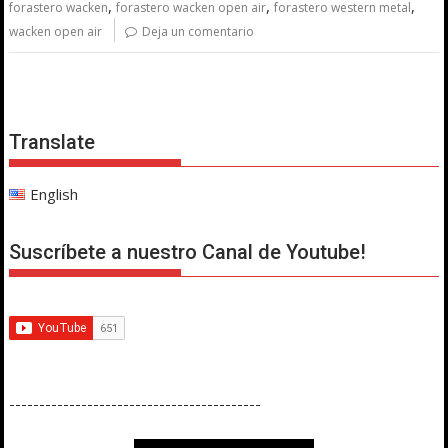
,
,
,
forastero wacken
forastero wacken open air
forastero western metal
wacken open air
Deja un comentario
Translate
English
Suscríbete a nuestro Canal de Youtube!
------------------------------------------