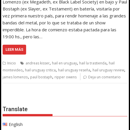
Lomenzo (ex Megadeth, ex Black Label Society) en bajo y Paul
Bostaph (ex Slayer, ex Testament) en batería, visitaría por
vez primera nuestro país, para rendir homenaje a las grandes
bandas del metal, por lo que se trataba de un show
imperdible. La hora de comienzo estaba pactada para las
19:00 hs., pero las…
LEER MÁS
,
,
,
Inicio
andreas kisser
hail en uruguay
hail la trastienda
hail
,
,
,
,
montevideo
hail uruguay critica
hail uruguay reseña
hail uruguay review
,
,
james lomenzo
paul bostaph
ripper owens
Deja un comentario
Translate
English