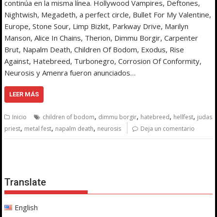
continúa en la misma línea. Hollywood Vampires, Deftones,
Nightwish, Megadeth, a perfect circle, Bullet For My Valentine,
Europe, Stone Sour, Limp Bizkit, Parkway Drive, Marilyn
Manson, Alice In Chains, Therion, Dimmu Borgir, Carpenter
Brut, Napalm Death, Children Of Bodom, Exodus, Rise
Against, Hatebreed, Turbonegro, Corrosion Of Conformity,
Neurosis y Amenra fueron anunciados…
LEER MÁS
,
,
,
,
Inicio
children of bodom
dimmu borgir
hatebreed
hellfest
judas
,
,
,
priest
metal fest
napalm death
neurosis
Deja un comentario
Translate
English