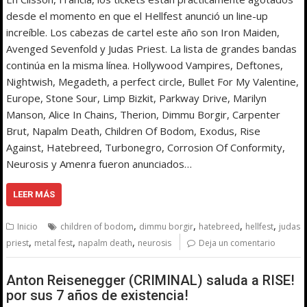
desde el momento en que el Hellfest anunció un line-up
increíble. Los cabezas de cartel este año son Iron Maiden,
Avenged Sevenfold y Judas Priest. La lista de grandes bandas
continúa en la misma línea. Hollywood Vampires, Deftones,
Nightwish, Megadeth, a perfect circle, Bullet For My Valentine,
Europe, Stone Sour, Limp Bizkit, Parkway Drive, Marilyn
Manson, Alice In Chains, Therion, Dimmu Borgir, Carpenter
Brut, Napalm Death, Children Of Bodom, Exodus, Rise
Against, Hatebreed, Turbonegro, Corrosion Of Conformity,
Neurosis y Amenra fueron anunciados…
LEER MÁS
,
,
,
,
Inicio
children of bodom
dimmu borgir
hatebreed
hellfest
judas
,
,
,
priest
metal fest
napalm death
neurosis
Deja un comentario
Anton Reisenegger (CRIMINAL) saluda a RISE!
por sus 7 años de existencia!