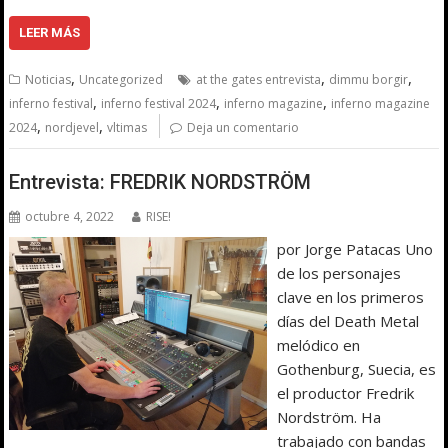
LEER MÁS
,
,
,
Noticias
Uncategorized
at the gates entrevista
dimmu borgir
,
,
,
inferno festival
inferno festival 2024
inferno magazine
inferno magazine
,
,
2024
nordjevel
vltimas
Deja un comentario
Entrevista: FREDRIK NORDSTRÖM
octubre 4, 2022
RISE!
por Jorge Patacas Uno
de los personajes
clave en los primeros
días del Death Metal
melódico en
Gothenburg, Suecia, es
el productor Fredrik
Nordström. Ha
trabajado con bandas