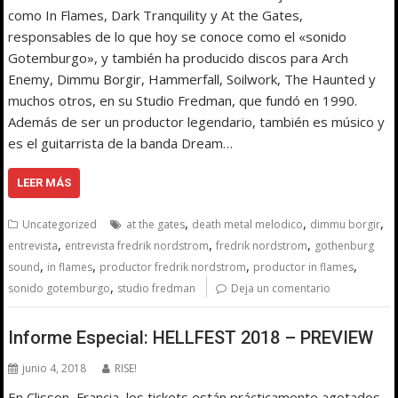
como In Flames, Dark Tranquility y At the Gates,
responsables de lo que hoy se conoce como el «sonido
Gotemburgo», y también ha producido discos para Arch
Enemy, Dimmu Borgir, Hammerfall, Soilwork, The Haunted y
muchos otros, en su Studio Fredman, que fundó en 1990.
Además de ser un productor legendario, también es músico y
es el guitarrista de la banda Dream…
LEER MÁS
,
,
,
Uncategorized
at the gates
death metal melodico
dimmu borgir
,
,
,
entrevista
entrevista fredrik nordstrom
fredrik nordstrom
gothenburg
,
,
,
,
sound
in flames
productor fredrik nordstrom
productor in flames
,
sonido gotemburgo
studio fredman
Deja un comentario
Informe Especial: HELLFEST 2018 – PREVIEW
junio 4, 2018
RISE!
En Clisson, Francia, los tickets están prácticamente agotados