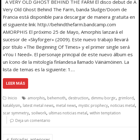
A VERY OLD GHOST BEHIND THE FARM El disco debut de A
Very Old Ghost Behind The Farm, banda Sludge/Doom de
Francia está disponible para descargar de manera gratuita en
el siguiente link: http://behindthefarm.bandcamp.com
AMORPHIS El próximo 25 de Mayo, Amorphis lanzará el
sucesor de «Skyforger» (2009). Este nuevo trabajo llevará
por título «The Beginning Of Times» y el primer single será
«You I Need». El personaje principal de este nuevo álbum es
un ícono de la mitología finlandesa llamado Väinämöinen. La
lista de temas es la siguiente: 1.…
LEER MÁS
,
,
,
,
,
Inicio
amorphis
behemoth
destruction
dimmu borgir
grimlord
,
,
,
,
,
kataklysm
latest metal news
metal news
mystic prophecy
noticias metal
,
,
,
scar symmetry
soilwork
ultimas noticias metal
within temptation
Deja un comentario
Navegación
Entradas anteriores