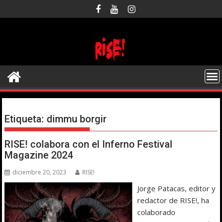
Saltar
al
contenido
Etiqueta:
dimmu borgir
RISE! colabora con el Inferno Festival
Magazine 2024
diciembre 20, 2023
RISE!
Jorge Patacas, editor y
redactor de RISE!, ha
colaborado