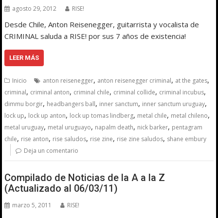
agosto 29, 2012
RISE!
Desde Chile, Anton Reisenegger, guitarrista y vocalista de
CRIMINAL saluda a RISE! por sus 7 años de existencia!
LEER MÁS
,
,
,
Inicio
anton reisenegger
anton reisenegger criminal
at the gates
,
,
,
,
,
criminal
criminal anton
criminal chile
criminal collide
criminal incubus
,
,
,
,
dimmu borgir
headbangers ball
inner sanctum
inner sanctum uruguay
,
,
,
,
,
lock up
lock up anton
lock up tomas lindberg
metal chile
metal chileno
,
,
,
,
metal uruguay
metal uruguayo
napalm death
nick barker
pentagram
,
,
,
,
,
chile
rise anton
rise saludos
rise zine
rise zine saludos
shane embury
Deja un comentario
Compilado de Noticias de la A a la Z
(Actualizado al 06/03/11)
marzo 5, 2011
RISE!