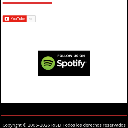
------------------------------------------
Copyright © 2005-2026 RISE! Todos los derechos reservados