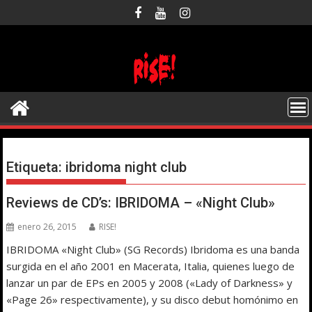
Saltar
al
contenido
Etiqueta:
ibridoma night club
Reviews de CD’s: IBRIDOMA – «Night Club»
enero 26, 2015
RISE!
IBRIDOMA «Night Club» (SG Records) Ibridoma es una banda
surgida en el año 2001 en Macerata, Italia, quienes luego de
lanzar un par de EPs en 2005 y 2008 («Lady of Darkness» y
«Page 26» respectivamente), y su disco debut homónimo en