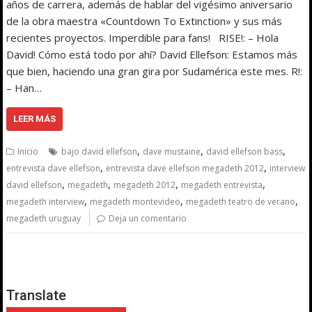
años de carrera, además de hablar del vigésimo aniversario
de la obra maestra «Countdown To Extinction» y sus más
recientes proyectos. Imperdible para fans! RISE!: – Hola
David! Cómo está todo por ahí? David Ellefson: Estamos más
que bien, haciendo una gran gira por Sudamérica este mes. R!:
– Han…
LEER MÁS
,
,
,
Inicio
bajo david ellefson
dave mustaine
david ellefson bass
,
,
entrevista dave ellefson
entrevista dave ellefson megadeth 2012
interview
,
,
,
,
david ellefson
megadeth
megadeth 2012
megadeth entrevista
,
,
,
megadeth interview
megadeth montevideo
megadeth teatro de verano
megadeth uruguay
Deja un comentario
Translate