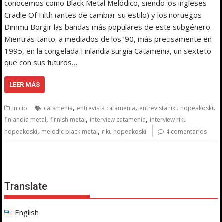
conocemos como Black Metal Melódico, siendo los ingleses
Cradle Of Filth (antes de cambiar su estilo) y los noruegos
Dimmu Borgir las bandas más populares de este subgénero.
Mientras tanto, a mediados de los ’90, más precisamente en
1995, en la congelada Finlandia surgía Catamenia, un sexteto
que con sus futuros…
LEER MÁS
,
,
,
Inicio
catamenia
entrevista catamenia
entrevista riku hopeakoski
,
,
,
finlandia metal
finnish metal
interview catamenia
interview riku
,
,
hopeakoski
melodic black metal
riku hopeakoski
4 comentarios
Translate
English