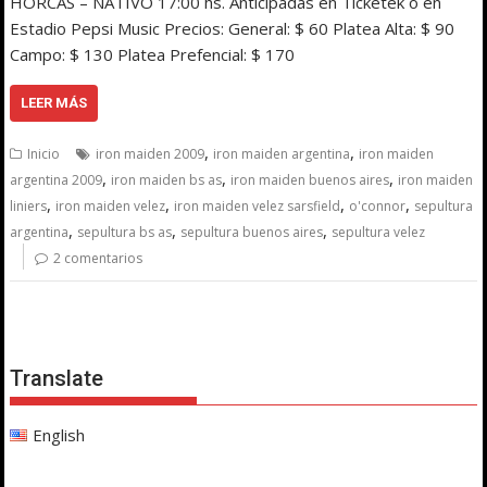
HORCAS – NATIVO 17:00 hs. Anticipadas en Ticketek o en
Estadio Pepsi Music Precios: General: $ 60 Platea Alta: $ 90
Campo: $ 130 Platea Prefencial: $ 170
LEER MÁS
,
,
Inicio
iron maiden 2009
iron maiden argentina
iron maiden
,
,
,
argentina 2009
iron maiden bs as
iron maiden buenos aires
iron maiden
,
,
,
,
liniers
iron maiden velez
iron maiden velez sarsfield
o'connor
sepultura
,
,
,
argentina
sepultura bs as
sepultura buenos aires
sepultura velez
2 comentarios
Translate
English