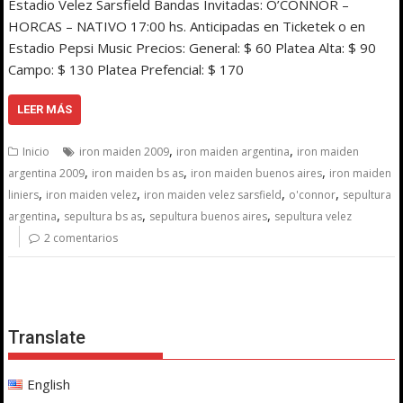
Estadio Velez Sarsfield Bandas Invitadas: O’CONNOR –
HORCAS – NATIVO 17:00 hs. Anticipadas en Ticketek o en
Estadio Pepsi Music Precios: General: $ 60 Platea Alta: $ 90
Campo: $ 130 Platea Prefencial: $ 170
LEER MÁS
,
,
Inicio
iron maiden 2009
iron maiden argentina
iron maiden
,
,
,
argentina 2009
iron maiden bs as
iron maiden buenos aires
iron maiden
,
,
,
,
liniers
iron maiden velez
iron maiden velez sarsfield
o'connor
sepultura
,
,
,
argentina
sepultura bs as
sepultura buenos aires
sepultura velez
2 comentarios
Translate
English