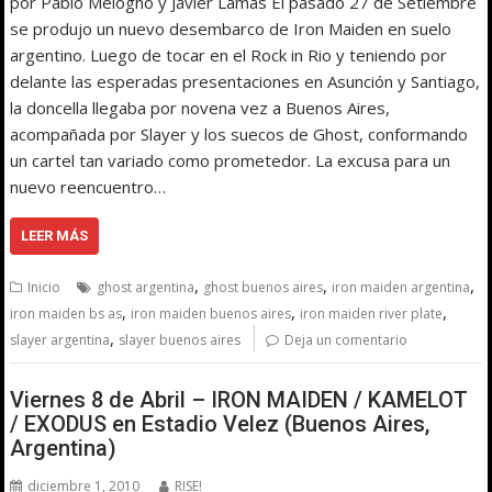
por Pablo Melogno y Javier Lamas El pasado 27 de Setiembre
se produjo un nuevo desembarco de Iron Maiden en suelo
argentino. Luego de tocar en el Rock in Rio y teniendo por
delante las esperadas presentaciones en Asunción y Santiago,
la doncella llegaba por novena vez a Buenos Aires,
acompañada por Slayer y los suecos de Ghost, conformando
un cartel tan variado como prometedor. La excusa para un
nuevo reencuentro…
LEER MÁS
,
,
,
Inicio
ghost argentina
ghost buenos aires
iron maiden argentina
,
,
,
iron maiden bs as
iron maiden buenos aires
iron maiden river plate
,
slayer argentina
slayer buenos aires
Deja un comentario
Viernes 8 de Abril – IRON MAIDEN / KAMELOT
/ EXODUS en Estadio Velez (Buenos Aires,
Argentina)
diciembre 1, 2010
RISE!