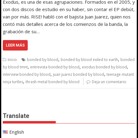
Exodus, es una de esas agrupaciones. Formados en el 2005, y
con dos discos de estudio en su haber, sin contar el EP debút,
van por más. RISE! habló con el bajista Juan Juarez, quien nos
contó más detalles acerca de los comienzos de la banda, la
grabación de su…
LEER MÁS
,
,
Inicio
bonded by blood
bonded by blood exiled to earth
bonded
,
,
,
by blood tmnt
entrevista bonded by blood
exodus bonded by blood
,
,
interview bonded by blood
juan juarez bonded by blood
teenage mutant
,
ninja turtles
thrash metal bonded by blood
Deja un comentario
Translate
English