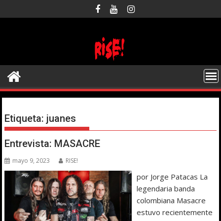
Saltar
al
contenido
Etiqueta:
juanes
Entrevista: MASACRE
mayo 9, 2023
RISE!
por Jorge Patacas La
legendaria banda
colombiana Masacre
estuvo recientemente