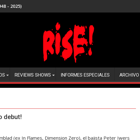
48 - 2025)
DS
REVIEWS SHOWS
INFORMES ESPECIALES
ARCHIVO
o debut!
mblad (ex In Flames, Dimension Zero), el bajista Peter Iwers