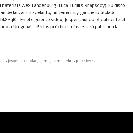
l baterista Alex Landenburg (Luca Turilli’s Rhapsody). Su disco
an de lanzar un adelanto, un tema muy ganchero titulado
Aql0 En el siguiente video, Jesper anuncia oficialmente el
ludo a Uruguay! En los próximos días estará publicada la
,
,
,
,
ke e
jesper stromblad
karma
karma cyhra
peter iwers