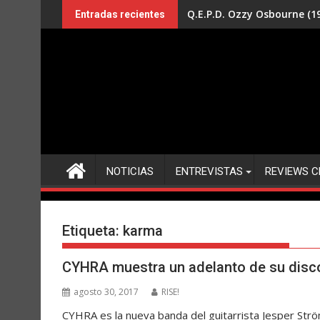
Saltar
Q.E.P.D. Ozzy Osbourne (19
Entradas recientes
al
contenido
NOTICIAS
ENTREVISTAS
REVIEWS C
Etiqueta:
karma
CYHRA muestra un adelanto de su disc
agosto 30, 2017
RISE!
CYHRA es la nueva banda del guitarrista Jesper Strö