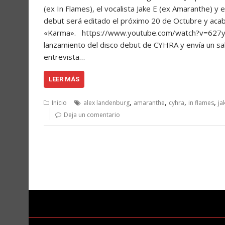
(ex In Flames), el vocalista Jake E (ex Amaranthe) y e
debut será editado el próximo 20 de Octubre y acab
«Karma». https://www.youtube.com/watch?v=627ybk8
lanzamiento del disco debut de CYHRA y envía un sa
entrevista…
LEER MÁS
,
,
,
,
Inicio
alex landenburg
amaranthe
cyhra
in flames
ja
Deja un comentario