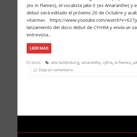
(ex In Flames), el vocalista Jake E (ex Amaranthe) y e
debut será editado el próximo 20 de Octubre y acab
«Karma». https://www.youtube.com/watch?v=627ybk8
lanzamiento del disco debut de CYHRA y envía un sa
entrevista…
LEER MÁS
,
,
,
,
Inicio
alex landenburg
amaranthe
cyhra
in flames
ja
Deja un comentario