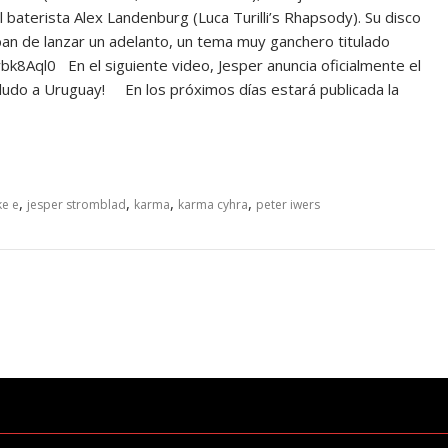
l baterista Alex Landenburg (Luca Turilli’s Rhapsody). Su disco
an de lanzar un adelanto, un tema muy ganchero titulado
Aql0 En el siguiente video, Jesper anuncia oficialmente el
ludo a Uruguay! En los próximos días estará publicada la
,
,
,
,
ke e
jesper stromblad
karma
karma cyhra
peter iwers