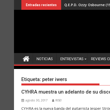
Saltar
Q.E.P.D. Ozzy Osbourne (19
Entradas recientes
al
contenido
NOTICIAS
ENTREVISTAS
REVIEWS C
Etiqueta:
peter iwers
CYHRA muestra un adelanto de su disc
agosto 30, 2017
RISE!
CYHRA es la nueva banda del guitarrista Jesper Strö