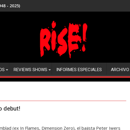
48 - 2025)
DS
REVIEWS SHOWS
INFORMES ESPECIALES
ARCHIVO
o debut!
mblad (ex In Flames, Dimension Zero), el bajista Peter Iwers