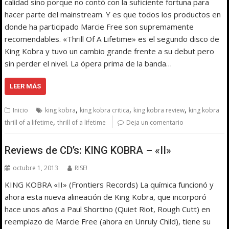
calidad sino porque no contó con la suficiente fortuna para
hacer parte del mainstream. Y es que todos los productos en
donde ha participado Marcie Free son supremamente
recomendables. «Thrill Of A Lifetime» es el segundo disco de
King Kobra y tuvo un cambio grande frente a su debut pero
sin perder el nivel. La ópera prima de la banda…
LEER MÁS
,
,
,
Inicio
king kobra
king kobra critica
king kobra review
king kobra
,
thrill of a lifetime
thrill of a lifetime
Deja un comentario
Reviews de CD’s: KING KOBRA – «II»
octubre 1, 2013
RISE!
KING KOBRA «II» (Frontiers Records) La química funcionó y
ahora esta nueva alineación de King Kobra, que incorporó
hace unos años a Paul Shortino (Quiet Riot, Rough Cutt) en
reemplazo de Marcie Free (ahora en Unruly Child), tiene su