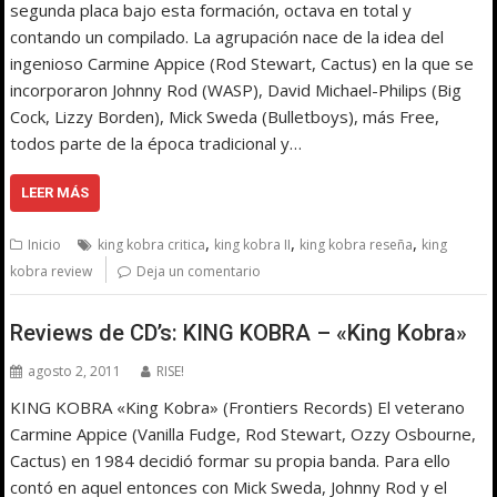
segunda placa bajo esta formación, octava en total y
contando un compilado. La agrupación nace de la idea del
ingenioso Carmine Appice (Rod Stewart, Cactus) en la que se
incorporaron Johnny Rod (WASP), David Michael-Philips (Big
Cock, Lizzy Borden), Mick Sweda (Bulletboys), más Free,
todos parte de la época tradicional y…
LEER MÁS
,
,
,
Inicio
king kobra critica
king kobra II
king kobra reseña
king
kobra review
Deja un comentario
Reviews de CD’s: KING KOBRA – «King Kobra»
agosto 2, 2011
RISE!
KING KOBRA «King Kobra» (Frontiers Records) El veterano
Carmine Appice (Vanilla Fudge, Rod Stewart, Ozzy Osbourne,
Cactus) en 1984 decidió formar su propia banda. Para ello
contó en aquel entonces con Mick Sweda, Johnny Rod y el