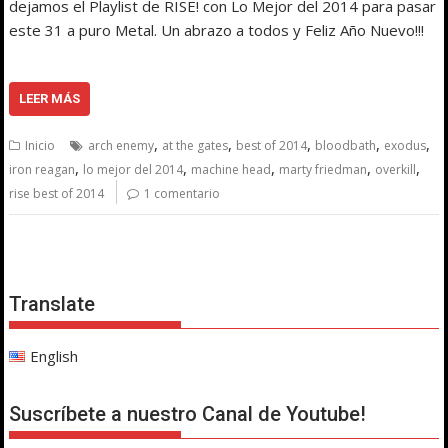
dejamos el Playlist de RISE! con Lo Mejor del 2014 para pasar
este 31 a puro Metal. Un abrazo a todos y Feliz Año Nuevo!!!
LEER MÁS
,
,
,
,
,
Inicio
arch enemy
at the gates
best of 2014
bloodbath
exodus
,
,
,
,
,
iron reagan
lo mejor del 2014
machine head
marty friedman
overkill
rise best of 2014
1 comentario
Translate
English
Suscríbete a nuestro Canal de Youtube!