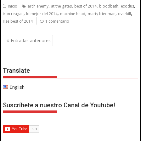
,
,
,
,
,
Inicio
arch enemy
at the gates
best of 2014
bloodbath
exodus
,
,
,
,
,
iron reagan
lo mejor del 2014
machine head
marty friedman
overkill
rise best of 2014
1 comentario
Navegación
Entradas anteriores
de
entradas
Translate
English
Suscríbete a nuestro Canal de Youtube!