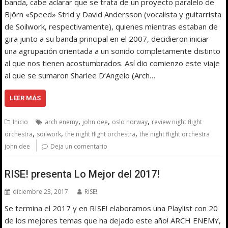
banda, cabe aclarar que se trata de un proyecto paralelo de
Björn «Speed» Strid y David Andersson (vocalista y guitarrista
de Soilwork, respectivamente), quienes mientras estaban de
gira junto a su banda principal en el 2007, decidieron iniciar
una agrupación orientada a un sonido completamente distinto
al que nos tienen acostumbrados. Así dio comienzo este viaje
al que se sumaron Sharlee D’Angelo (Arch…
LEER MÁS
,
,
,
Inicio
arch enemy
john dee
oslo norway
review night flight
,
,
,
orchestra
soilwork
the night flight orchestra
the night flight orchestra
john dee
Deja un comentario
RISE! presenta Lo Mejor del 2017!
diciembre 23, 2017
RISE!
Se termina el 2017 y en RISE! elaboramos una Playlist con 20
de los mejores temas que ha dejado este año! ARCH ENEMY,