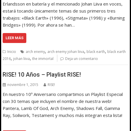
Erlandsson en batería y el mencionado Johan Liiva en voces,
estará tocando únicamente temas de sus primeros tres
trabajos: «Black Earth» (1996), «Stigmata» (1998) y «Burning
Bridges» (1999). Por ahora se han…
LEER MÁS
,
,
,
Inicio
arch enemy
arch enemy johan liiva
black earth
black earth
,
,
2016
johan liiva
the immortal
Deja un comentario
RISE! 10 Años – Playlist RISE!
noviembre 1, 2015
RISE!
En nuestro 10º Aniversario compartimos un Playlist Especial
con 30 temas que incluyen el nombre de nuestra web!
Pantera, Lamb Of God, Arch Enemy, Shadows Fall, Gamma
Ray, Soilwork, Testament y muchos más integran esta lista!