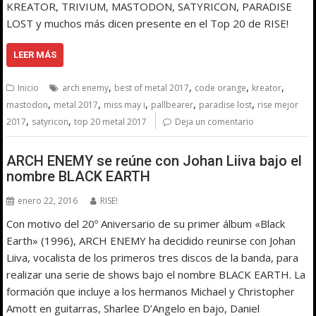
KREATOR, TRIVIUM, MASTODON, SATYRICON, PARADISE
LOST y muchos más dicen presente en el Top 20 de RISE!
LEER MÁS
,
,
,
,
Inicio
arch enemy
best of metal 2017
code orange
kreator
,
,
,
,
,
mastodon
metal 2017
miss may i
pallbearer
paradise lost
rise mejor
,
,
2017
satyricon
top 20 metal 2017
Deja un comentario
ARCH ENEMY se reúne con Johan Liiva bajo el
nombre BLACK EARTH
enero 22, 2016
RISE!
Con motivo del 20º Aniversario de su primer álbum «Black
Earth» (1996), ARCH ENEMY ha decidido reunirse con Johan
Liiva, vocalista de los primeros tres discos de la banda, para
realizar una serie de shows bajo el nombre BLACK EARTH. La
formación que incluye a los hermanos Michael y Christopher
Amott en guitarras, Sharlee D’Angelo en bajo, Daniel