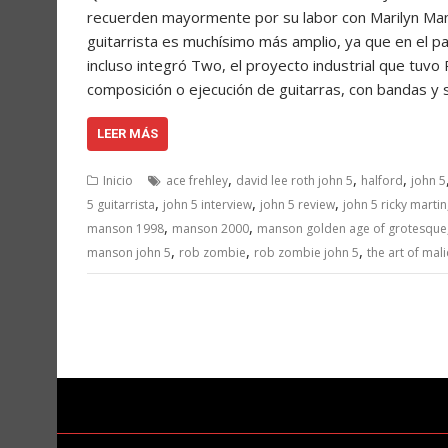
recuerden mayormente por su labor con Marilyn Man
guitarrista es muchísimo más amplio, ya que en el p
incluso integró Two, el proyecto industrial que tuv
composición o ejecución de guitarras, con bandas y s
LEER MÁS
,
,
,
Inicio
ace frehley
david lee roth john 5
halford
john 5
,
,
,
5 guitarrista
john 5 interview
john 5 review
john 5 ricky martin
,
,
manson 1998
manson 2000
manson golden age of grotesque
,
,
,
manson john 5
rob zombie
rob zombie john 5
the art of mal