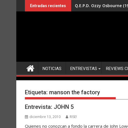
Saltar
Q.E.P.D. Ozzy Osbourne (19
Entradas recientes
al
contenido
NOTICIAS
ENTREVISTAS
REVIEWS C
Etiqueta:
manson the factory
Entrevista: JOHN 5
diciembre 13, 2010
RISE!
Quienes no conozcan a fondo la carrera de John Low