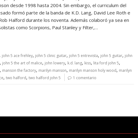
son desde 1998 hasta 2004. Sin embargo, el curriculum del
asado formó parte de la banda de K.D. Lang, David Lee Roth e
o Rob Halford durante los noventa. Además colaboró ya sea en
olistas como Scorpions, Paul Stanley y Filter,…
,
,
,
,
,
john 5 ace frehley
john 5 clinic guitar
john 5 entrevista
john 5 guitar
john
,
,
,
,
,
,
john 5 the art of malice
john lowery
k.d. lang
kiss
lita ford john 5
,
,
,
,
manson the factory
marilyn manson
marilyn manson holy wood
marilyn
,
,
ice
two halford
two halford john 5
1 comentario