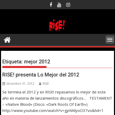
Saltar
al
contenido
Etiqueta:
mejor 2012
RISE! presenta Lo Mejor del 2012
diciembre 31, 2012
RISE!
Se termina el 2012 y en RISE! repasamos lo mejor de este
año en materia de lanzamientos discográficos… TESTAMENT
– «Native Blood» (Disco: «Dark Roots Of Earth»)
http://www.youtube.com/watch?v=gpNMyoO37vo&hd=1