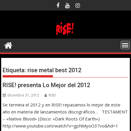
Saltar
al
contenido
Etiqueta:
rise metal best 2012
RISE! presenta Lo Mejor del 2012
diciembre 31, 2012
RISE!
Se termina el 2012 y en RISE! repasamos lo mejor de este
año en materia de lanzamientos discográficos… TESTAMENT
– «Native Blood» (Disco: «Dark Roots Of Earth»)
http://www.youtube.com/watch?v=gpNMyoO37vo&hd=1