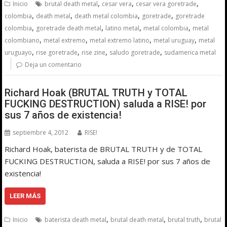
,
,
,
Inicio
brutal death metal
cesar vera
cesar vera goretrade
,
,
,
,
colombia
death metal
death metal colombia
goretrade
goretrade
,
,
,
,
colombia
goretrade death metal
latino metal
metal colombia
metal
,
,
,
,
colombiano
metal extremo
metal extremo latino
metal uruguay
metal
,
,
,
,
uruguayo
rise goretrade
rise zine
saludo goretrade
sudamerica metal
Deja un comentario
Richard Hoak (BRUTAL TRUTH y TOTAL
FUCKING DESTRUCTION) saluda a RISE! por
sus 7 años de existencia!
septiembre 4, 2012
RISE!
Richard Hoak, baterista de BRUTAL TRUTH y de TOTAL
FUCKING DESTRUCTION, saluda a RISE! por sus 7 años de
existencia!
LEER MÁS
,
,
,
Inicio
baterista death metal
brutal death metal
brutal truth
brutal