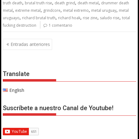
,
,
,
,
truth death
brutal truth rise
death grind
death metal
drummer death
,
,
,
,
,
metal
extreme metal
grindcore
metal extremo
metal uruguay
metal
,
,
,
,
,
uruguayo
richard brutal truth
richard hoak
rise zine
saludo rise
total
fucking destruction
1 comentario
Navegación
Entradas anteriores
de
entradas
Translate
English
Suscríbete a nuestro Canal de Youtube!