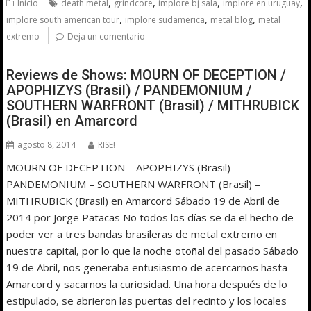
,
,
,
,
Inicio
death metal
grindcore
implore bj sala
implore en uruguay
,
,
,
implore south american tour
implore sudamerica
metal blog
metal
extremo
Deja un comentario
Reviews de Shows: MOURN OF DECEPTION /
APOPHIZYS (Brasil) / PANDEMONIUM /
SOUTHERN WARFRONT (Brasil) / MITHRUBICK
(Brasil) en Amarcord
agosto 8, 2014
RISE!
MOURN OF DECEPTION – APOPHIZYS (Brasil) –
PANDEMONIUM – SOUTHERN WARFRONT (Brasil) –
MITHRUBICK (Brasil) en Amarcord Sábado 19 de Abril de
2014 por Jorge Patacas No todos los días se da el hecho de
poder ver a tres bandas brasileras de metal extremo en
nuestra capital, por lo que la noche otoñal del pasado Sábado
19 de Abril, nos generaba entusiasmo de acercarnos hasta
Amarcord y sacarnos la curiosidad. Una hora después de lo
estipulado, se abrieron las puertas del recinto y los locales