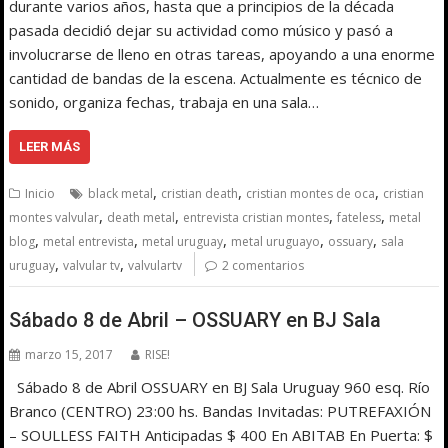
durante varios años, hasta que a principios de la década
pasada decidió dejar su actividad como músico y pasó a
involucrarse de lleno en otras tareas, apoyando a una enorme
cantidad de bandas de la escena. Actualmente es técnico de
sonido, organiza fechas, trabaja en una sala…
LEER MÁS
,
,
,
Inicio
black metal
cristian death
cristian montes de oca
cristian
,
,
,
,
montes valvular
death metal
entrevista cristian montes
fateless
metal
,
,
,
,
,
blog
metal entrevista
metal uruguay
metal uruguayo
ossuary
sala
,
,
uruguay
valvular tv
valvulartv
2 comentarios
Sábado 8 de Abril – OSSUARY en BJ Sala
marzo 15, 2017
RISE!
Sábado 8 de Abril OSSUARY en BJ Sala Uruguay 960 esq. Río
Branco (CENTRO) 23:00 hs. Bandas Invitadas: PUTREFAXIÓN
– SOULLESS FAITH Anticipadas $ 400 En ABITAB En Puerta: $