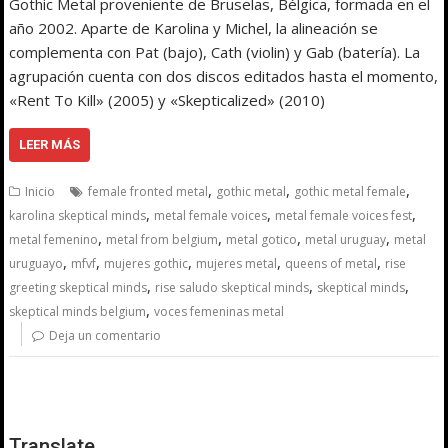
Gothic Metal proveniente de Bruselas, Bélgica, formada en el
año 2002. Aparte de Karolina y Michel, la alineación se
complementa con Pat (bajo), Cath (violin) y Gab (batería). La
agrupación cuenta con dos discos editados hasta el momento,
«Rent To Kill» (2005) y «Skepticalized» (2010)
LEER MÁS
,
,
,
Inicio
female fronted metal
gothic metal
gothic metal female
,
,
,
karolina skeptical minds
metal female voices
metal female voices fest
,
,
,
,
metal femenino
metal from belgium
metal gotico
metal uruguay
metal
,
,
,
,
,
uruguayo
mfvf
mujeres gothic
mujeres metal
queens of metal
rise
,
,
,
greeting skeptical minds
rise saludo skeptical minds
skeptical minds
,
skeptical minds belgium
voces femeninas metal
Deja un comentario
Translate