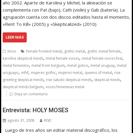
año 2002. Aparte de Karolina y Michel, la alineación se
complementa con Pat (bajo), Cath (violin) y Gab (batería). La
agrupación cuenta con dos discos editados hasta el momento,
«Rent To Kill» (2005) y «Skepticalized» (2010)
LEER MÁS
,
,
,
Inicio
female fronted metal
gothic metal
gothic metal female
,
,
,
karolina skeptical minds
metal female voices
metal female voices fest
,
,
,
,
metal femenino
metal from belgium
metal gotico
metal uruguay
metal
,
,
,
,
,
uruguayo
mfvf
mujeres gothic
mujeres metal
queens of metal
rise
,
,
,
greeting skeptical minds
rise saludo skeptical minds
skeptical minds
,
skeptical minds belgium
voces femeninas metal
Deja un comentario
Entrevista: HOLY MOSES
agosto 31, 2008
RISE!
Luego de tres años sin editar material discográfico, los