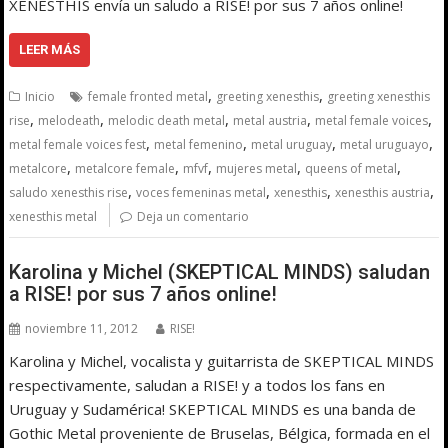
XENESTHIS envía un saludo a RISE! por sus 7 años online!
LEER MÁS
,
,
Inicio
female fronted metal
greeting xenesthis
greeting xenesthis
,
,
,
,
,
rise
melodeath
melodic death metal
metal austria
metal female voices
,
,
,
,
metal female voices fest
metal femenino
metal uruguay
metal uruguayo
,
,
,
,
,
metalcore
metalcore female
mfvf
mujeres metal
queens of metal
,
,
,
,
saludo xenesthis rise
voces femeninas metal
xenesthis
xenesthis austria
xenesthis metal
Deja un comentario
Karolina y Michel (SKEPTICAL MINDS) saludan
a RISE! por sus 7 años online!
noviembre 11, 2012
RISE!
Karolina y Michel, vocalista y guitarrista de SKEPTICAL MINDS
respectivamente, saludan a RISE! y a todos los fans en
Uruguay y Sudamérica! SKEPTICAL MINDS es una banda de
Gothic Metal proveniente de Bruselas, Bélgica, formada en el