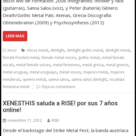
disco! Año de Formación: 2006 Integrantes: Invoker y Nick
(guitarras), Sanna Salou (voz), y Peter (batería) Género:
Death/Gothic Metal País: Atenas, Grecia Discografía:
Obtenebration (2009) y Psychosynthesis (2012)
LEER MÁS
,
,
,
,
Inicio
chicas metal
dimlight
dimlight gothic metal
dimlight metal
,
,
,
female fronted metal
female metal voices
gothic metal
metal female
,
,
,
,
,
vocals
metal female voices
metal femenino
metal grecia
metal greece
,
,
,
,
metal uruguay
metal uruguayo
metal voices
mujeres metal
mujeres
,
,
,
,
metaleras
queens metal
sanna salou
sanna salou dimlight
vocalista
femenina metal
Deja un comentario
XENESTHIS saluda a RISE! por sus 7 años
online!
noviembre 11, 2012
RISE!
Desde el backstage del Strike Metal Fest, la banda austríaca