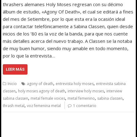
thrashers alemanes Holy Moses regresan con su décimo
álbum de estudio, «Agony Of Death», el cual se editará a fines
del mes de Setiembre, por lo que esta era la ocasión ideal
para contactar telefónicamente a Sabina Classen, quien desde
inicios de los ’80 es la voz de la banda, para que nos cuente
más detalles acerca del nuevo trabajo. A Classen se la notaba
de muy buen humor, siendo muy amable en todo momento,
por lo que la entrevista…
LEER MÁS
,
,
Inicio
agony of death
entrevista holy moses
entrevista sabina
,
,
,
classen
holy moses agony of death
interview holy moses
interview
,
,
,
,
sabina classen
metal female voices
metal femenino
sabina classen
,
thrash metal
voz femenina metal
1 comentario