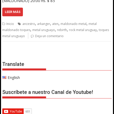
(MALDONADO) 20:00 hs. $ 85
LEER MÁS
,
,
,
,
Inicio
ancestro
arkanger
aten
maldonado metal
metal
,
,
,
,
maldonado toques
metal uruguayo
rebirth
rock metal uruguay
toques
metal uruguayo
Deja un comentario
Translate
English
Suscríbete a nuestro Canal de Youtube!